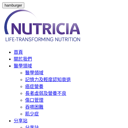
hamburger
首頁
關於我們
醫學領域
醫學領域
記憶力及輕度認知衰退
癌症營養
長者虛弱及營養不良
傷口管理
吞嚥困難
肌少症
分享站
分享站