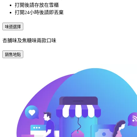
打開後請存放在雪櫃
打開24小時後請即丟棄
味道選擇
杏脯味及焦糖味兩款口味
銷售地點