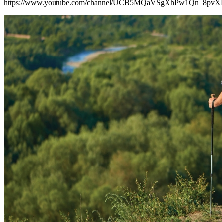
https://www.youtube.com/channel/UCB5MQaVSgXhPw1Qn_8pv